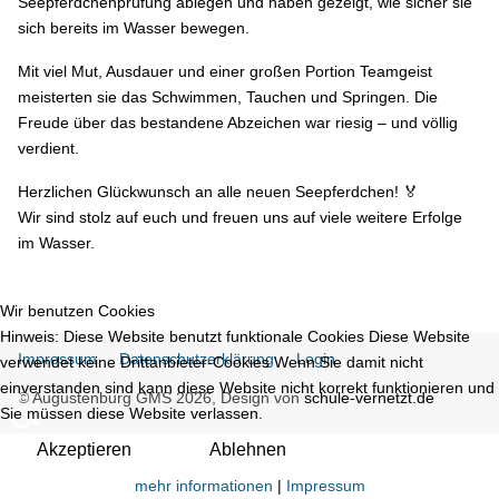
Seepferdchenprüfung ablegen und haben gezeigt, wie sicher sie
sich bereits im Wasser bewegen.
Mit viel Mut, Ausdauer und einer großen Portion Teamgeist
meisterten sie das Schwimmen, Tauchen und Springen. Die
Freude über das bestandene Abzeichen war riesig – und völlig
verdient.
Herzlichen Glückwunsch an alle neuen Seepferdchen! 🏅
Wir sind stolz auf euch und freuen uns auf viele weitere Erfolge
im Wasser.
Wir benutzen Cookies
Hinweis: Diese Website benutzt funktionale Cookies Diese Website
Impressum
Datenschutzerklärung
Login
verwendet keine Drittanbieter-Cookies Wenn Sie damit nicht
einverstanden sind kann diese Website nicht korrekt funktionieren und
♿
© Augustenburg GMS 2026, Design von
schule-vernetzt.de
Sie müssen diese Website verlassen.
Akzeptieren
Ablehnen
mehr informationen
|
Impressum