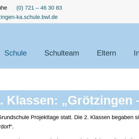
uhe
(0) 721 – 46 30 83
ingen-ka.schule.bwl.de
Schule
Schulteam
Eltern
I
2. Klassen: „Grötzingen 
rundschule Projekttage statt. Die 2. Klassen begaben s
dorf“.