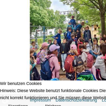
Wir benutzen Cookies
Hinweis: Diese Website benutzt funktionale Cookies Di
♿
nicht korrekt funktionieren und Sie müssen diese Websit
Impressum
Datenschutzerklärung
Lo